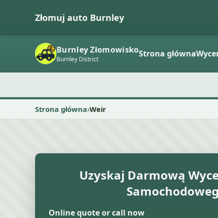
Złomuj auto Burnley
Burnley Złomowisko
Strona główna
Wyce
Burnley District
Strona główna
Weir
Uzyskaj Darmową Wyce
Samochodowe
Online quote or call now