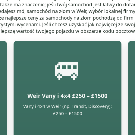
kże ma znaczenie; jeśli twój samochód jest łatwy do dota
zedajesz mój samochód na złom w Weir, wybór lokalnej firm
 że najlepsze ceny za samochody na złom pochodzą od firm
rzystymi wycenami. Jeśli chcesz uzyskać jak najwięcej ze 
najlepszą wartość twojego pojazdu w obszarze kodu poczto
🚐
Weir Vany i 4x4 £250 – £1500
Vany i 4x4 w Weir (np. Transit, Discovery):
£250 – £1500