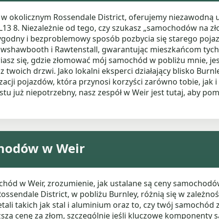
b w okolicznym Rossendale District, oferujemy niezawodn
13 8. Niezależnie od tego, czy szukasz „samochodów na zł
dny i bezproblemowy sposób pozbycia się starego pojazd
 Crawshawbooth i Rawtenstall, gwarantując mieszkańcom tyc
wiasz się, gdzie złomować mój samochód w pobliżu mnie, j
twoich drzwi. Jako lokalni eksperci działający blisko Burn
acji pojazdów, która przynosi korzyści zarówno tobie, jak i
tu już niepotrzebny, nasz zespół w Weir jest tutaj, aby pom
hodów w Weir
chód w Weir, zrozumienie, jak ustalane są ceny samochodó
ssendale District, w pobliżu Burnley, różnią się w zależno
i takich jak stal i aluminium oraz to, czy twój samochód za
zą cenę za złom, szczególnie jeśli kluczowe komponenty są