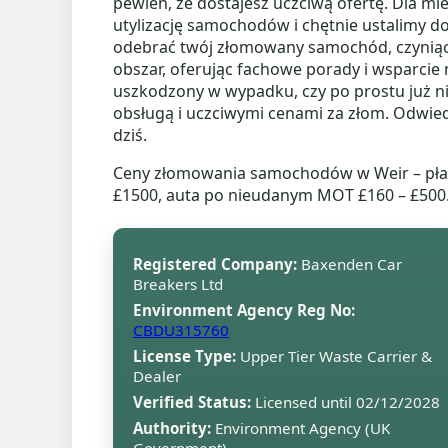
pewien, że dostajesz uczciwą ofertę. Dla 
utylizację samochodów i chętnie ustalimy do
odebrać twój złomowany samochód, czyniąc 
obszar, oferując fachowe porady i wsparcie 
uszkodzony w wypadku, czy po prostu już ni
obsługą i uczciwymi cenami za złom. Odwie
dziś.
Ceny złomowania samochodów w Weir – płaci
£1500, auta po nieudanym MOT £160 – £500
Registered Company:
Baxenden Car
Breakers Ltd
Environment Agency Reg No:
CBDU315760
License Type:
Upper Tier Waste Carrier &
Dealer
Verified Status:
Licensed until 02/12/2028
Authority:
Environment Agency (UK