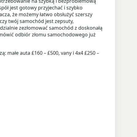
potrzebowanie na szybką i bezproblemową
spół jest gotowy przyjechać i szybko
acza, że możemy łatwo obsłużyć szerszy
 czy twój samochód jest zepsuty,
wiedzialnie zezłomować samochód z doskonałą
y umówić odbiór złomu samochodowego już
małe auta £160 – £500, vany i 4x4 £250 –