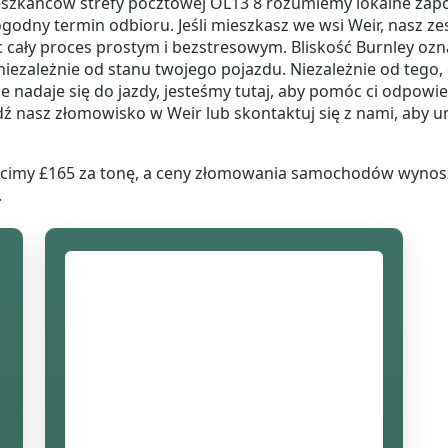
mieszkańców strefy pocztowej OL13 8 rozumiemy lokalne za
godny termin odbioru. Jeśli mieszkasz we wsi Weir, nasz ze
cały proces prostym i bezstresowym. Bliskość Burnley ozn
niezależnie od stanu twojego pojazdu. Niezależnie od tego,
e nadaje się do jazdy, jesteśmy tutaj, aby pomóc ci odpo
dź nasz złomowisko w Weir lub skontaktuj się z nami, ab
my £165 za tonę, a ceny złomowania samochodów wynoszą: 
.