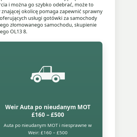
rcia i można go szybko odebrać, może to
y znającej okolicę pomaga zapewnić sprawny
 oferujących usługi gotówki za samochody
swojego złomowanego samochodu, skupienie
wego OL13 8.
🛻
Weir Auta po nieudanym MOT
£160 – £500
Auta po nieudanym MOT i niesprawne w
Weir: £160 – £500