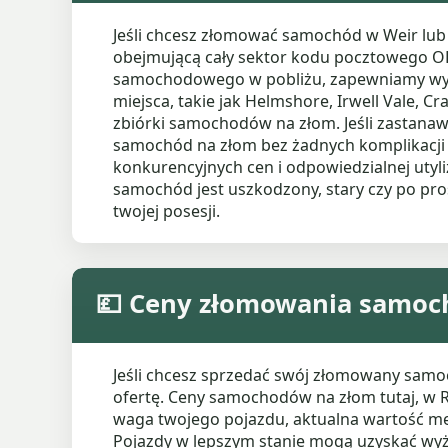
Jeśli chcesz złomować samochód w Weir lu
obejmującą cały sektor kodu pocztowego OL
samochodowego w pobliżu, zapewniamy wygo
miejsca, takie jak Helmshore, Irwell Vale,
zbiórki samochodów na złom. Jeśli zastana
samochód na złom bez żadnych komplikacji z 
konkurencyjnych cen i odpowiedzialnej utyliz
samochód jest uszkodzony, stary czy po pros
twojej posesji.
💷 Ceny złomowania samoc
Jeśli chcesz sprzedać swój złomowany samo
ofertę. Ceny samochodów na złom tutaj, w Ro
waga twojego pojazdu, aktualna wartość metal
Pojazdy w lepszym stanie mogą uzyskać wyżs