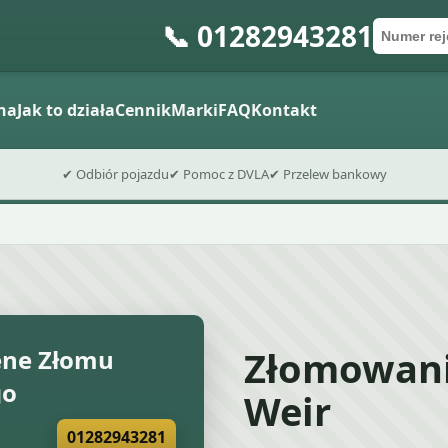
📞 01282943281
Numer re
Kod poc
Wyślij formu
na
Jak to działa
Cennik
Marki
FAQ
Kontakt
✔ Odbiór pojazdu
✔ Pomoc z DVLA
✔ Przelew bankowy
Złomowan
ne Złomu
go
Weir
01282943281