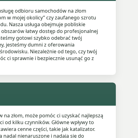
ą usługę odbioru samochodów na złom
om w mojej okolicy” czy zaufanego szrotu
u. Nasza usługa obejmuje pobliskie
h obszarów łatwy dostęp do profesjonalnej
esteśmy gotowi szybko odebrać twój
ley, jesteśmy dumni z oferowania
 środowisku. Niezależnie od tego, czy twój
óc ci sprawnie i bezpiecznie usunąć go z
w na złom, może pomóc ci uzyskać najlepszą
ści od kilku czynników. Główne wpływy to
wiera cenne części, takie jak katalizator.
 nadal nienaruszone i nadają się do