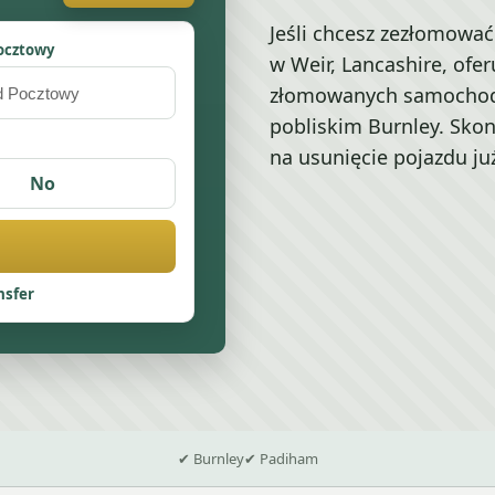
Jeśli chcesz zezłomow
ocztowy
w Weir, Lancashire, of
złomowanych samochodów
pobliskim Burnley. Skon
na usunięcie pojazdu już
No
nsfer
✔ Burnley
✔ Padiham