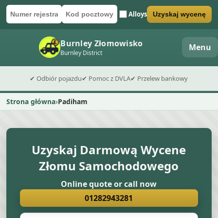
Alloys
Uzyskaj wycenę
Numer rejestracyjny
Kod pocztowy
Wyślij formularz wyceny
Burnley Złomowisko
Menu
Burnley District
✔ Odbiór pojazdu
✔ Pomoc z DVLA
✔ Przelew bankowy
Strona główna
Padiham
Uzyskaj Darmową Wycene
Złomu Samochodowego
Online quote or call now
01282943281