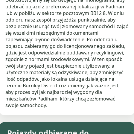
Dostosowujemy się do twojego harmonogramu, aby
odebrać pojazd z preferowanej lokalizacji w Padiham
lub w pobliżu w sektorze pocztowym BB12 8. W dniu
odbioru nasz zespół przyjeżdża punktualnie, aby
bezpiecznie usunąć twój złomowany samochód i zająć
się wszelkimi niezbędnymi dokumentami,
zapewniając płynne doświadczenie. Po odebraniu
pojazdu zabieramy go do licencjonowanego zakładu,
gdzie jest odpowiedzialnie poddawany recyklingowi,
zgodnie z normami środowiskowymi. W ten sposób
twój stary pojazd jest bezpiecznie utylizowany, a
użyteczne materiały są odzyskiwane, aby zmniejszyć
ilość odpadów. Jako lokalna usługa działająca na
terenie Burnley District rozumiemy, jak ważne jest,
aby proces był jak najbardziej wygodny dla
mieszkańców Padiham, którzy chcą zezłomować
swoje samochody.
Pojazdy odbierane do