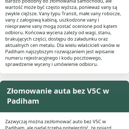
bardzo podobny do złomowania samochodu, ale
wartość może być często wyższa, ponieważ vany są
zwykle cięższe. Vany typu Transit, małe vany robocze,
vany z załogową kabiną, uszkodzone vany i
niesprawne vany mogą zostać ocenione pod kątem
odbioru. Końcowa wycena zależy od wagi, stanu,
brakujących części, dostępu do załadunku oraz
aktualnych cen metalu. Dla wielu właścicieli vanów w
Padiham najszybszym rozwiązaniem jest wpisanie
numeru rejestracyjnego i kodu pocztowego,
sprawdzenie wyceny i umówienie odbioru.
Złomowanie auta bez V5C w
Padiham
Zazwyczaj można zezłomować auto bez V5C w
Padiham, ale nadal trzeba potwierdzić, że pojazd