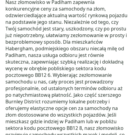
Nasz złomowisko w Padiham zapewnia
konkurencyjne ceny za samochody na złom,
odzwierciedlające aktualną wartość rynkową pojazdu
na podstawie jego stanu. Niezależnie od tego, czy
Twój samochód jest stary, uszkodzony, czy po prostu
już niepotrzebny, ułatwiamy zezłomowanie w prosty i
bezproblemowy sposób. Dla mieszkańców
Habergham, podmiejskiego obszaru niecałą milę od
Padiham, nasza usługa odbioru jest równie
skuteczna, zapewniając szybką realizację i dokładną
wycenę w obrębie pobliskiego sektora kodu
pocztowego BB12 6. Wybierając zezłomowanie
samochodu u nas, cały proces jest prowadzony
profesjonalnie, od ustalonych terminów odbioru aż
po natychmiastową płatność. Jako część szerszego
Burnley District rozumiemy lokalne potrzeby i
oferujemy elastyczne opcje cen za samochody na
złom dostosowane do wszystkich pojazdów. Jeśli
mieszkasz gdzie indziej w Padiham lub w pobliżu
sektora kodu pocztowego BB12 8, nasz złomowisko
przyjmuje samochody wszystkich marek i modeli, co