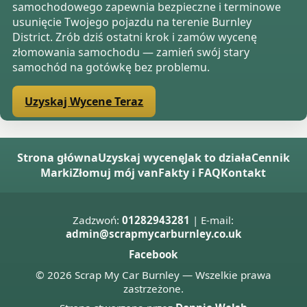
samochodowego zapewnia bezpieczne i terminowe
usunięcie Twojego pojazdu na terenie Burnley
District. Zrób dziś ostatni krok i zamów wycenę
złomowania samochodu — zamień swój stary
samochód na gotówkę bez problemu.
Uzyskaj Wycene Teraz
Strona główna
Uzyskaj wycenę
Jak to działa
Cennik
Marki
Złomuj mój van
Fakty i FAQ
Kontakt
Zadzwoń:
01282943281
| E-mail:
admin@scrapmycarburnley.co.uk
Facebook
© 2026 Scrap My Car Burnley — Wszelkie prawa
zastrzeżone.