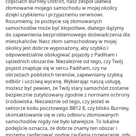
częściach Burnley District, nasz zespół ułatwia
złomowanie mojego samochodu w mojej okolicy
dzięki szybkiemu i przyjaznemu serwisowi.
Rozumiemy, że pozbycie się złomowanych
samochodów może być kłopotliwe, dlatego dążymy
do zapewnienia bezproblemowego doświadczenia dla
mieszkańców. Nasz złom samochodowy w mojej
okolicy jest dobrze wyposażony, aby szybko i
odpowiedzialnie obsługiwać pojazdy z Padiham i
sąsiednich obszarów. Niezależnie od tego, czy Twój
pojazd znajduje się w sercu Padiham, czy na
obrzeżach pobliskich terenów, zapewniamy szybką
odbiór i uczciwą wycenę. Wybierając naszą usługę,
możesz być pewien, że Twój stary samochód zostanie
bezpiecznie zutylizowany zgodnie z normami ochrony
środowiska. Niezależnie od tego, czy jesteś w
sektorze kodu pocztowego BB12 8, czy blisko Burnley,
skontaktowanie się w celu odbioru złomowanych
samochodów nigdy nie było łatwiejsze. To lokalne
podejście oznacza, że dobrze znamy ten obszar i
możemy zaoferować godne zaufania rozwiązanie, gdy