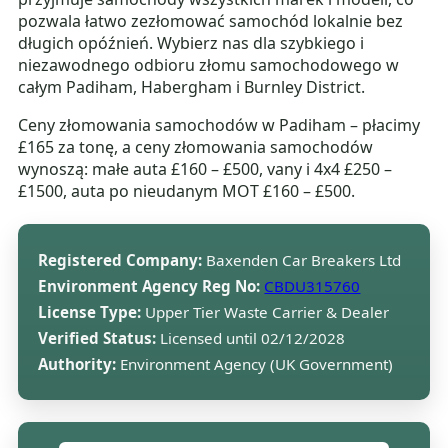
pozwala łatwo zezłomować samochód lokalnie bez
długich opóźnień. Wybierz nas dla szybkiego i
niezawodnego odbioru złomu samochodowego w
całym Padiham, Habergham i Burnley District.
Ceny złomowania samochodów w Padiham – płacimy
£165 za tonę, a ceny złomowania samochodów
wynoszą: małe auta £160 – £500, vany i 4x4 £250 –
£1500, auta po nieudanym MOT £160 – £500.
Registered Company:
Baxenden Car Breakers Ltd
Environment Agency Reg No:
CBDU315760
License Type:
Upper Tier Waste Carrier & Dealer
Verified Status:
Licensed until 02/12/2028
Authority:
Environment Agency (UK Government)