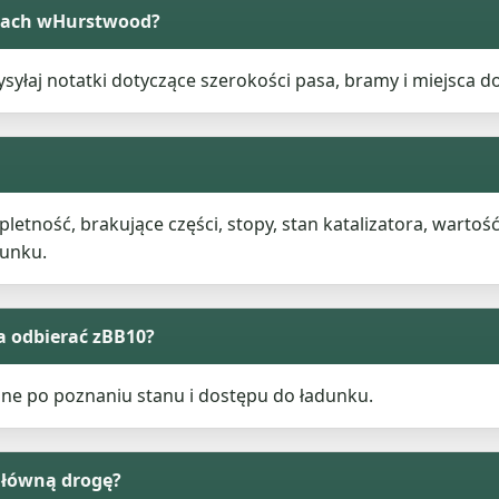
ogach wHurstwood?
syłaj notatki dotyczące szerokości pasa, bramy i miejsca do
ność, brakujące części, stopy, stan katalizatora, wartość
dunku.
 odbierać zBB10?
ne po poznaniu stanu i dostępu do ładunku.
główną drogę?