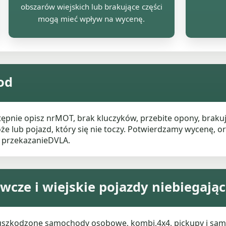
obszarów wiejskich lub brakujące części
mogą mieć wpływ na wycenę.
od
astępnie opisz nrMOT, brak kluczyków, przebite opony, bra
że lub pojazd, który się nie toczy. Potwierdzamy wycenę, o
 przekazanieDVLA.
cze i wiejskie pojazdy niebiegają
 uszkodzone samochody osobowe, kombi,4x4, pickupy i s