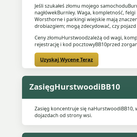
Jeśli szukałeś złomu mojego samochoduBurn
nagłówekBurnley. Waga, kompletność, felgi a
Worsthorne i parkingi wiejskie mają znacze
drobiazgiem; mogą zdecydować, czy pojazd j
Ceny złomuHurstwoodzależą od wagi, komple
rejestrację i kod pocztowyBB10przed zorga
Uzyskaj Wycene Teraz
ZasięgHurstwoodiBB10
Zasięg koncentruje się naHurstwoodiBB10,
dojazdach od strony wsi.