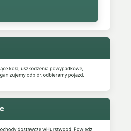
kujące koła, uszkodzenia powypadkowe,
rganizujemy odbiór, odbieramy pojazd,
ce
amochody dostawcze wHurstwood. Powiedz