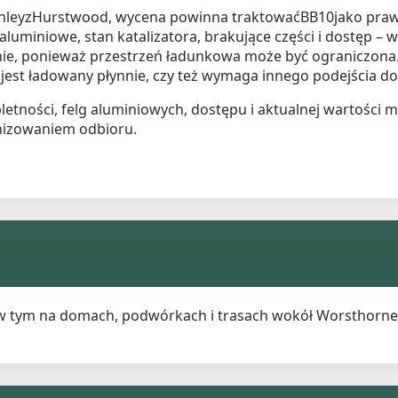
leyzHurstwood, wycena powinna traktowaćBB10jako prawdzi
luminiowe, stan katalizatora, brakujące części i dostęp – 
nie, ponieważ przestrzeń ładunkowa może być ograniczona. 
est ładowany płynnie, czy też wymaga innego podejścia do
tności, felg aluminiowych, dostępu i aktualnej wartości 
nizowaniem odbioru.
 w tym na domach, podwórkach i trasach wokół Worsthorne