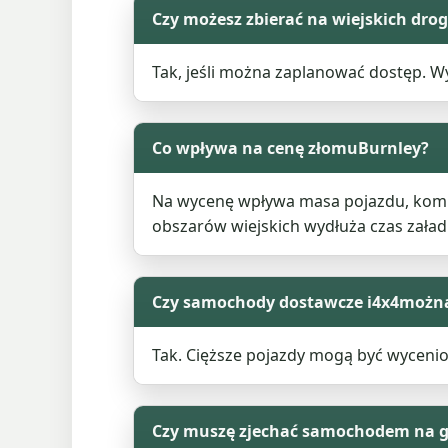
Czy możesz zbierać na wiejskich dr
Tak, jeśli można zaplanować dostęp. Wy
Co wpływa na cenę złomuBurnley?
Na wycenę wpływa masa pojazdu, komplet
obszarów wiejskich wydłuża czas zała
Czy samochody dostawcze i4x4można
Tak. Cięższe pojazdy mogą być wycenio
Czy muszę zjechać samochodem na 