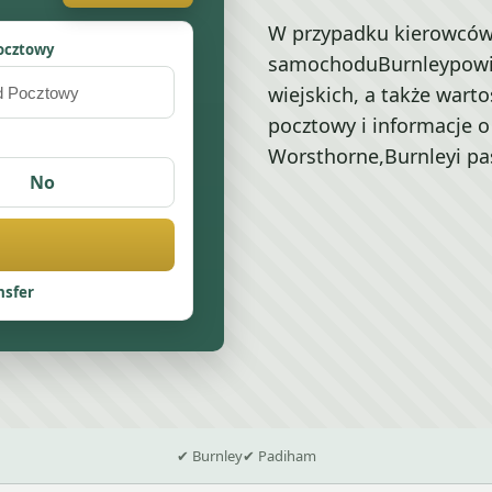
W przypadku kierowcó
ocztowy
samochoduBurnleypowin
wiejskich, a także warto
pocztowy i informacje 
Worsthorne,Burnleyi pa
No
nsfer
✔ Burnley
✔ Padiham