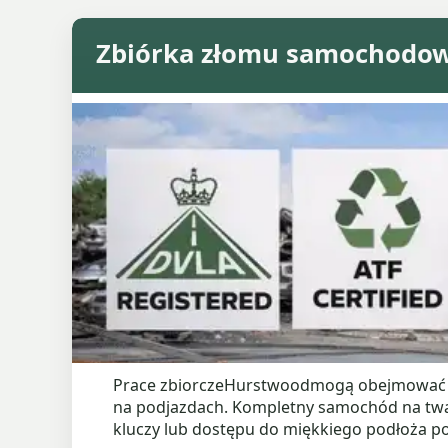
Zbiórka złomu samochodo
Prace zbiorczeHurstwoodmogą obejmować wie
na podjazdach. Kompletny samochód na twar
kluczy lub dostępu do miękkiego podłoża p