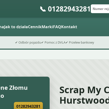
📞 01282943281
Numer re
Kod poc
Wyślij formu
na
Jak to działa
Cennik
Marki
FAQ
Kontakt
✔ Odbiór pojazdu
✔ Pomoc z DVLA
✔ Przelew bankowy
Scrap My C
ne Złomu
go
Hurstwoo
01282943281