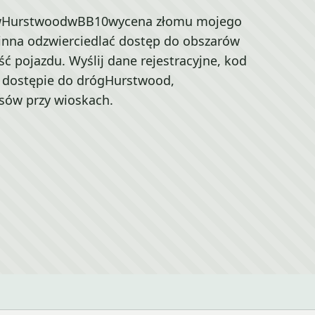
wHurstwoodwBB10wycena złomu mojego
na odzwierciedlać dostęp do obszarów
ść pojazdu. Wyślij dane rejestracyjne, kod
o dostępie do drógHurstwood,
sów przy wioskach.