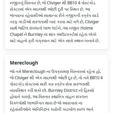
નજીકનું વિસ્તાર છે, જે Cliviger થી BB10 4 પોસ્ટકોડ
સેક્ટરમાં એક માઇલથી ઓછી દૂરી પર સ્થિત છે. આ
જગ્યાના રહેવાસીઓ સામાન્ય રીતે નજીકની સ્ક્રેપ યાર્ડ
તરફ ગાડીઓ સરળતાથી બાદ કરવા માટે વળે છે, Cliviger
સાથે જટિલ સંબંધનો લાભ લઈને. આ નજીક Holme
Chapel ને Burnley ના શાંત આઉટસ્કર્ટમાં રહેતા લોકો
માટે વાહનો ફરી ચક્રવાત માટે એક સારો સ્થાન બનાવે છે.
Mereclough
જો તમે Mereclough ના ઉપક્રામણ વિસ્તારમાં રહેતા હો,
જે Cliviger થી એક માઇલથી ઓછી દૂર છે, તો તમે BB10 4
પોસ્ટકોડ સેક્ટરમાં મારી કાર સ્ક્રેપ સેવા સરળતાથી
વ્યવસ્થિત કરી શકો છો. Burnley District નો હિસ્સો
હોવાને કારણે, આ વિસ્તાર સ્થાનિક વાહન સંકલન
વિકલ્પોથી લાભાન્વિત થાય છે જે આસપાસ ના
રહેવાસીઓને અનિચ્છિત કારોની કાઢખોળ સરળ અને