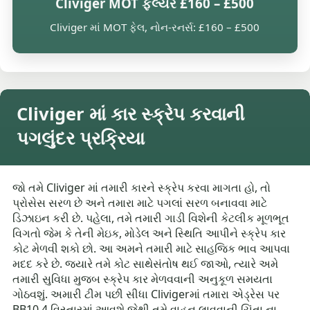
Cliviger MOT ફેલ્યર £160 – £500
Cliviger માં MOT ફેલ, નોન-રનર્સ: £160 – £500
Cliviger માં કાર સ્ક્રેપ કરવાની
પગલુંદર પ્રક્રિયા
જો તમે Cliviger માં તમારી કારને સ્ક્રેપ કરવા માગતા હો, તો
પ્રોસેસ સરળ છે અને તમારા માટે પગલાં સરળ બનાવવા માટે
ડિઝાઇન કરી છે. પહેલા, તમે તમારી ગાડી વિશેની કેટલીક મૂળભૂત
વિગતો જેમ કે તેની મેઇક, મોડેલ અને સ્થિતિ આપીને સ્ક્રેપ કાર
કોટ મેળવી શકો છો. આ અમને તમારી માટે સાહજિક ભાવ આપવા
મદદ કરે છે. જ્યારે તમે કોટ સાથેસંતોષ થઈ જાઓ, ત્યારે અમે
તમારી સુવિધા મુજબ સ્ક્રેપ કાર મેળવવાની અનુકૂળ સમયતા
ગોઠવશું. અમારી ટીમ પછી સીધા Clivigerમાં તમારા એડ્રેસ પર
BB10 4 વિસ્તારમાં આવશે જેથી તમે વાહન લાવવાની ચિંતા ના