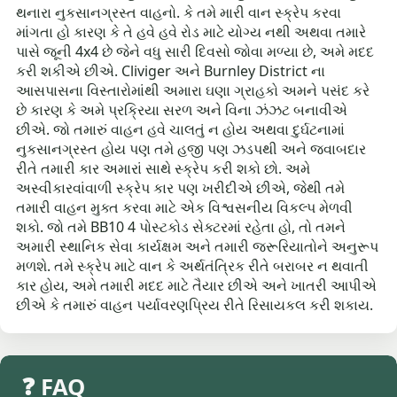
થનારા નુકસાનગ્રસ્ત વાહનો. કે તમે મારી વાન સ્ક્રેપ કરવા
માંગતા હો કારણ કે તે હવે હવે રોડ માટે યોગ્ય નથી અથવા તમારે
પાસે જૂની 4x4 છે જેને વધુ સારી દિવસો જોવા મળ્યા છે, અમે મદદ
કરી શકીએ છીએ. Cliviger અને Burnley District ના
આસપાસના વિસ્તારોમાંથી અમારા ઘણા ગ્રાહકો અમને પસંદ કરે
છે કારણ કે અમે પ્રક્રિયા સરળ અને વિના ઝંઝટ બનાવીએ
છીએ. જો તમારું વાહન હવે ચાલતું ન હોય અથવા દુર્ઘટનામાં
નુકસાનગ્રસ્ત હોય પણ તમે હજી પણ ઝડપથી અને જવાબદાર
રીતે તમારી કાર અમારાં સાથે સ્ક્રેપ કરી શકો છો. અમે
અસ્વીકારવાંવાળી સ્ક્રેપ કાર પણ ખરીદીએ છીએ, જેથી તમે
તમારી વાહન મુક્ત કરવા માટે એક વિશ્વસનીય વિકલ્પ મેળવી
શકો. જો તમે BB10 4 પોસ્ટકોડ સેક્ટરમાં રહેતા હો, તો તમને
અમારી સ્થાનિક સેવા કાર્યક્ષમ અને તમારી જરૂરિયાતોને અનુરૂપ
મળશે. તમે સ્ક્રેપ માટે વાન કે અર્થતંત્રિક રીતે બરાબર ન થવાતી
કાર હોય, અમે તમારી મદદ માટે તૈયાર છીએ અને ખાતરી આપીએ
છીએ કે તમારું વાહન પર્યાવરણપ્રિય રીતે રિસાયકલ કરી શકાય.
❓ FAQ