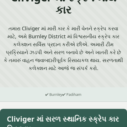
કાર
તમારા Cliviger માં મારી કાર કે મારી વેનને સ્ક્રેપ કરવા
માટે, અમે Burnley District માં વિશ્વસનીય સ્ક્રેપ કાર
કલેક્શન સર્વિસ પ્રદાન કરીએ છીએ. અમારી ટીમ
પ્રક્રિયાને ઝડપી અને સરળ બનાવે છે અને ખાતરી કરે છે
કે તમારું વાહન જવાબદારીપૂર્વક રિસાયકલ થાય. સરળતાથી
કલેક્શન માટે આજે જ સંપર્ક કરો.
✔ Burnley
✔ Padiham
Cliviger માં સરળ સ્થાનિક સ્ક્રેપ કાર