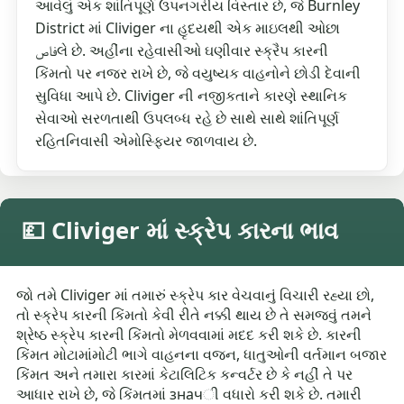
આવેલું એક શાંતિપૂર્ણ ઉપનગરીય વિસ્તાર છે, જે Burnley
District માં Cliviger ના હૃદયથી એક માઇલથી ઓછા
فاصલે છે. અહીંના રહેવાસીઓ ઘણીવાર સ્ક્રૈપ કારની
કિંમતો પર નજર રાખે છે, જે વયુષ્યક વાહનોને છોડી દેવાની
સુવિધા આપે છે. Cliviger ની નજીકતાને કારણે સ્થાનિક
સેવાઓ સરળતાથી ઉપલબ્ધ રહે છે સાથે સાથે શાંતિપૂર્ણ
રહિતનિવાસી એમોસ્ફિયર જાળવાય છે.
💷 Cliviger માં સ્ક્રેપ કારના ભાવ
જો તમે Cliviger માં તમારું સ્ક્રેપ કાર વેચવાનું વિચારી રહ્યા છો,
તો સ્ક્રેપ કારની કિંમતો કેવી રીતે નક્કી થાય છે તે સમજવું તમને
શ્રેષ્ઠ સ્ક્રેપ કારની કિંમતો મેળવવામાં મદદ કરી શકે છે. કારની
કિંમત મોટામાંમોટી ભાગે વાહનના વજન, ધાતુઓની વર્તમાન બજાર
કિંમત અને તમારા કારમાં કેટાલિટિક કન્વર્ટર છે કે નહીં તે પર
આધાર રાખે છે, જે કિંમતમાં значી વધારો કરી શકે છે. તમારી