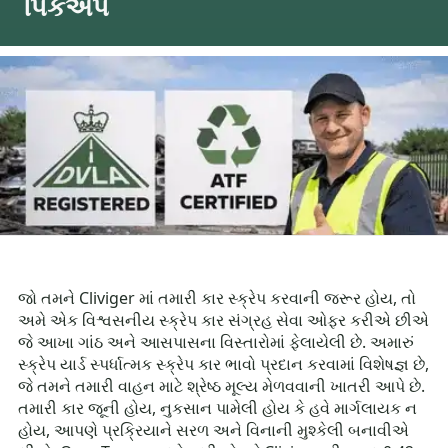
પિકઅપ
જો તમને Cliviger માં તમારી કાર સ્ક્રેપ કરવાની જરૂર હોય, તો
અમે એક વિશ્વસનીય સ્ક્રેપ કાર સંગ્રહ સેવા ઓફર કરીએ છીએ
જે આખા ગાંઠ અને આસપાસના વિસ્તારોમાં ફેલાયેલી છે. અમારું
સ્ક્રેપ યાર્ડ સ્પર્ધાત્મક સ્ક્રેપ કાર ભાવો પ્રદાન કરવામાં વિશેષજ્ઞ છે,
જે તમને તમારી વાહન માટે શ્રેષ્ઠ મૂલ્ય મેળવવાની ખાતરી આપે છે.
તમારી કાર જૂની હોય, નુકસાન પામેલી હોય કે હવે માર્ગલાયક ન
હોય, આપણે પ્રક્રિયાને સરળ અને વિનાની મુશ્કેલી બનાવીએ