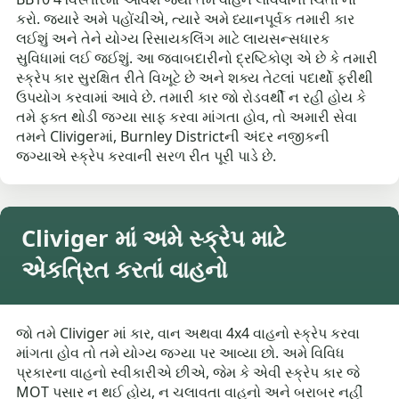
કરો. જ્યારે અમે પહોંચીએ, ત્યારે અમે ધ્યાનપૂર્વક તમારી કાર
લઈશું અને તેને યોગ્ય રિસાયકલિંગ માટે લાયસન્સધારક
સુવિધામાં લઈ જઈશું. આ જવાબદારીનો દ્રષ્ટિકોણ એ છે કે તમારી
સ્ક્રેપ કાર સુરક્ષિત રીતે વિખૂટે છે અને શક્ય તેટલાં પદાર્થો ફરીથી
ઉપયોગ કરવામાં આવે છે. તમારી કાર જો રોડવર્થી ન રહી હોય કે
તમે ફક્ત થોડી જગ્યા સાફ કરવા માંગતા હોવ, તો અમારી સેવા
તમને Clivigerમાં, Burnley Districtની અંદર નજીકની
જગ્યાએ સ્ક્રેપ કરવાની સરળ રીત પૂરી પાડે છે.
Cliviger માં અમે સ્ક્રેપ માટે
એકત્રિત કરતાં વાહનો
જો તમે Cliviger માં કાર, વાન અથવા 4x4 વાહનો સ્ક્રેપ કરવા
માંગતા હોવ તો તમે યોગ્ય જગ્યા પર આવ્યા છો. અમે વિવિધ
પ્રકારના વાહનો સ્વીકારીએ છીએ, જેમ કે એવી સ્ક્રેપ કાર જે
MOT પસાર ન થઈ હોય, ન ચલાવતા વાહનો અને બરાબર નહીં