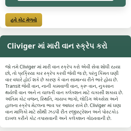
હવે કોટ મેળવો
Cliviger માં મારી વાન સ્ક્રેપ કરો
જો તમે Cliviger માં મારી વાન સ્ક્રેપ કરો એવી સેવા શોધી રહ્યા
છો, તો પ્રક્રિયા કાર સ્ક્રેપ કરવી જેવી જ છે, પરંતુ કિંમત ઘણી
વાર વધારે હોઈ શકે છે કારણ કે વાન સામાન્ય રીતે ભારે હોય છે.
Transit જેવી વાન, નાની કામવાળી વાન, ક્રૂ વાન, નુકસાન
થયેલી વાન અને ન ચાલતી વાન કલેક્શન માટે ચકાસી શકાય છે.
અંતિમ કોટ વજન, સ્થિતિ, ગાયબ ભાગો, લોડિંગ ઍક્સેસ અને
હાલના સ્ક્રેપ મેટલના ભાવ પર આધાર રાખે છે. Cliviger માં ઘણા
વાન માલિકો માટે સૌથી ઝડપી રીત રજીસ્ટ્રેશન અને પોસ્ટકોડ
દાખલ કરીને કોટ તપાસવાની અને કલેક્શન ગોઠવવાની છે.