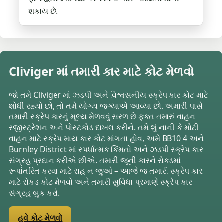
શકાય છે.
Cliviger માં તમારી કાર માટે કોટ મેળવો
જો તમે Cliviger માં ઝડપી અને વિશ્વસનીય સ્ક્રેપ કાર કોટ માટે
શોધી રહ્યો છો, તો તમે યોગ્ય જગ્યાએ આવ્યા છો. અમારી પાસે
તમારી સ્ક્રેપ કારનું મૂલ્ય મેળવવું સરળ છે ફક્ત તમારું વાહન
રજીસ્ટ્રેશન અને પોસ્ટકોડ દાખલ કરીને. તમે શું નાની કે મોટી
વાહન માટે સ્ક્રેપ માય કાર કોટ માંગતા હોવ, અમે BB10 4 અને
Burnley District માં સ્પર્ધાત્મક કિંમતો અને ઝડપી સ્ક્રેપ કાર
સંગ્રહ પ્રદાન કરીએ છીએ. તમારી જૂની કારને રોકડમાં
રૂપાંતરિત કરવા માટે રાહ ન જુઓ – આજે જ તમારી સ્ક્રેપ કાર
માટે રોકડ કોટ મેળવો અને તમારી સુવિધા પ્રમાણે સ્ક્રેપ કાર
સંગ્રહ બુક કરો.
હવે કોટ મેળવો