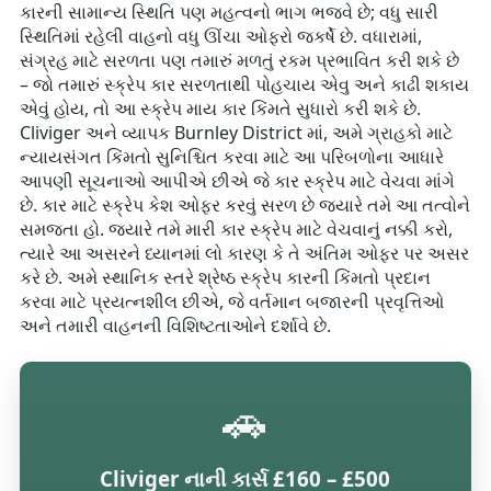
કારની સામાન્ય સ્થિતિ પણ મહત્વનો ભાગ ભજવે છે; વધુ સારી
સ્થિતિમાં રહેલી વાહનો વધુ ઊંચા ઓફરો જકર્ષે છે. વધારામાં,
સંગ્રહ માટે સરળતા પણ તમારું મળતું રકમ પ્રભાવિત કરી શકે છે
– જો તમારું સ્ક્રેપ કાર સરળતાથી પોહચાય એવુ અને કાઢી શકાય
એવું હોય, તો આ સ્ક્રેપ માય કાર કિંમતે સુધારો કરી શકે છે.
Cliviger અને વ્યાપક Burnley District માં, અમે ગ્રાહકો માટે
ન્યાયસંગત કિંમતો સુનિશ્ચિત કરવા માટે આ પરિબળોના આધારે
આપણી સૂચનાઓ આપીએ છીએ જે કાર સ્ક્રેપ માટે વેચવા માંગે
છે. કાર માટે સ્ક્રેપ કેશ ઓફર કરવું સરળ છે જ્યારે તમે આ તત્વોને
સમજતા હો. જ્યારે તમે મારી કાર સ્ક્રેપ માટે વેચવાનું નક્કી કરો,
ત્યારે આ અસરને ધ્યાનમાં લો કારણ કે તે અંતિમ ઓફર પર અસર
કરે છે. અમે સ્થાનિક સ્તરે શ્રેષ્ઠ સ્ક્રેપ કારની કિંમતો પ્રદાન
કરવા માટે પ્રયત્નશીલ છીએ, જે વર્તમાન બજારની પ્રવૃત્તિઓ
અને તમારી વાહનની વિશિષ્ટતાઓને દર્શાવે છે.
🚗
Cliviger નાની કાર્સ £160 – £500