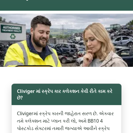
Cliviger માં સ્ક્રેપ કાર કલેકશન કેવી રીતે કામ કરે
છે?
Clivigerમાં સ્ક્રેપ કારની જાહેરાત સરળ છે. એકવાર
તમે કલેક્શન માટે પ્લાન કરી લો, અમે BB10 4
પોસ્ટકોડ સેક્ટરમાં તમારી જગ્યાએ આવીને સ્ક્રેપ