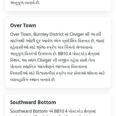
અનુકૂળ બનાવે છે.
Over Town
Over Town, Burnley District માં Cliviger થી અડધી
માઈલથી ઓછી દૂર આવેલ એક પ્રાદેશિક વિસ્તાર છે, જ્યાં
રહેવાસીઓ માટે શ્રેષ્ઠ સ્ક્રેપ કાર કિંમતો મેળવવાના
અનુકૂળ વિકલ્પો ઉપલબ્ધ છે. BB10 4 પોસ્ટકોડ ક્ષેત્રમાં
સ્થિત, આ સ્થળ Cliviger ની નજીક રહેવા સાથે તેના
પોતાના સ્થાનિક આકર્ષણને જાળવતા વિસ્તારના
નિવાસીઓ માટે વિશ્વસનીય સ્ક્રેપ કાર સેવાઓ શોધતા માટે
વ્યાવહારિક સ્થાન બનાવે છે.
Southward Bottom
Southward Bottom એ BB10 4 પોસ્ટકોડ ક્ષેત્રમાં