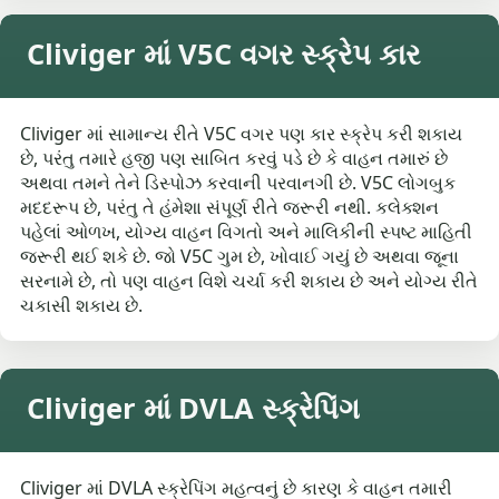
Cliviger માં V5C વગર સ્ક્રેપ કાર
Cliviger માં સામાન્ય રીતે V5C વગર પણ કાર સ્ક્રેપ કરી શકાય
છે, પરંતુ તમારે હજી પણ સાબિત કરવું પડે છે કે વાહન તમારું છે
અથવા તમને તેને ડિસ્પોઝ કરવાની પરવાનગી છે. V5C લોગબુક
મદદરૂપ છે, પરંતુ તે હંમેશા સંપૂર્ણ રીતે જરૂરી નથી. કલેક્શન
પહેલાં ઓળખ, યોગ્ય વાહન વિગતો અને માલિકીની સ્પષ્ટ માહિતી
જરૂરી થઈ શકે છે. જો V5C ગુમ છે, ખોવાઈ ગયું છે અથવા જૂના
સરનામે છે, તો પણ વાહન વિશે ચર્ચા કરી શકાય છે અને યોગ્ય રીતે
ચકાસી શકાય છે.
Cliviger માં DVLA સ્ક્રેપિંગ
Cliviger માં DVLA સ્ક્રેપિંગ મહત્વનું છે કારણ કે વાહન તમારી