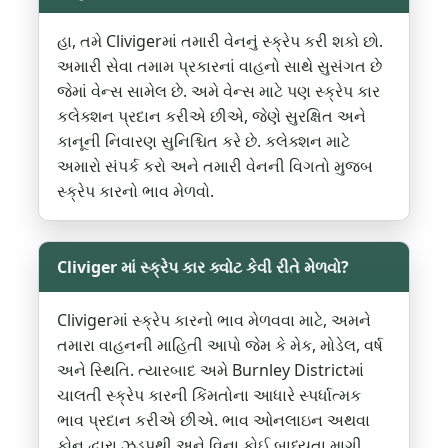
હા, તમે Clivigerમાં તમારી વેનનું સ્ક્રેપ કરી શકો છો.
અમારી સેવા તમામ પ્રકારનાં વાહનો સાથે સુસંગત છે
જેમાં વેન્સ સામેલ છે. અમે વેન્સ માટે પણ સ્ક્રેપ કાર
કલેક્શન પ્રદાન કરીએ છીએ, જેણે સુરક્ષિત અને
કાનૂની નિવારણ સુનિશ્ચિત કરે છે. કલેક્શન માટે
અમારો સંપર્ક કરો અને તમારી વેનની વિગતો મુજબ
સ્ક્રેપ કારનો ભાવ મેળવો.
Cliviger માં સ્ક્રેપ કાર ક્વોટ કેવી રીતે મેળવો?
Clivigerમાં સ્ક્રેપ કારનો ભાવ મેળવવા માટે, અમને
તમારા વાહનની માહિતી આપો જેમ કે મેક, મોડેલ, વર્ષ
અને સ્થિતિ. ત્યારબાદ અમે Burnley Districtમાં
ચાલતી સ્ક્રેપ કારની કિંમતોના આધારે સ્પર્ધાત્મક
ભાવ પ્રદાન કરીએ છીએ. ભાવ ઓનલાઇન અથવા
ફોન દ્વારા ઝડપથી અને વિના કોઈ બાધ્યતા માગી