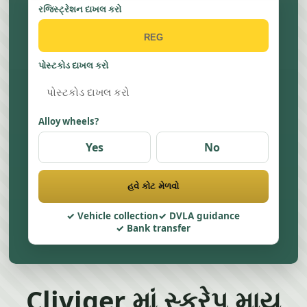
રજિસ્ટ્રેશન દાખલ કરો
પોસ્ટકોડ દાખલ કરો
Alloy wheels?
Yes
No
હવે કોટ મેળવો
Vehicle collection
DVLA guidance
Bank transfer
Cliviger માં સ્ક્રેપ માય