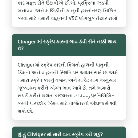
કાર મફત રીતે ઉઠાવીએ છીએ. પ્રક્રિયા ઝડપી
બનાવવા અને માલિકીની કાનૂની હસ્તાંતરણ નિશ્ચિત
કરવા માટે તમારી વાહનની V5C લોગબુક તૈયાર રાખો.
Cliviger માં સ્ક્રેપ કારના ભાવ કેવી રીતે નક્કી થાય
છે?
Clivigerમાં સ્ક્રેપ કારની કિંમતો હાલની ધાતુની
કિંમતો અને વાહનની સ્થિતિ પર આધાર રાખે છે. અમે
તમારા સ્ક્રેપ કારનું વજન અને માર્કેટ માંગ અનુસાર
મૂલ્યાંકન કરીને યોગ્ય ભાવ આપે છે. તમે અમારો
સંપર્ક કરીને ચલતા બજારના رجحانات પ્રતિબિંબિત
કરતી પારદર્શક કિંમત માટે તાજેતરનો અંદાજ મેળવી
શકો છો.
શું હું Cliviger માં મારી વાન સ્ક્રેપ કરી શકું?