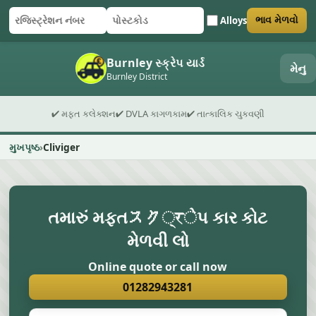
Alloys
ભાવ મેળવો
રજિસ્ટ્રેશન નંબર
પોસ્ટકોડ
ફોર્મ સબમિટ કરો
Burnley સ્ક્રેપ યાર્ડ
મેનુ
Burnley District
✔ મફત કલેક્શન
✔ DVLA કાગળકામ
✔ તાત્કાલિક ચુકવણી
મુખપૃષ્ઠ
Cliviger
તમારું મફતスク्रેપ કાર કોટ
મેળવી લો
Online quote or call now
01282943281