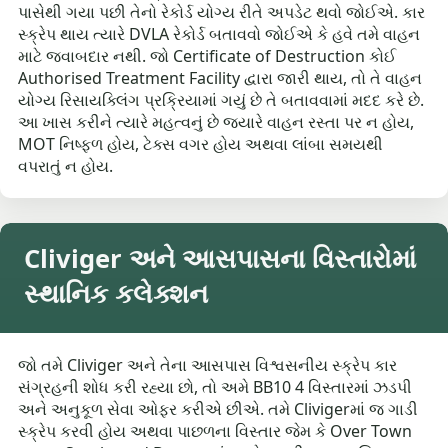
પાસેથી ગયા પછી તેનો રેકોર્ડ યોગ્ય રીતે અપડેટ થવો જોઈએ. કાર
સ્ક્રેપ થાય ત્યારે DVLA રેકોર્ડ બતાવવો જોઈએ કે હવે તમે વાહન
માટે જવાબદાર નથી. જો Certificate of Destruction કોઈ
Authorised Treatment Facility દ્વારા જારી થાય, તો તે વાહન
યોગ્ય રિસાયક્લિંગ પ્રક્રિયામાં ગયું છે તે બતાવવામાં મદદ કરે છે.
આ ખાસ કરીને ત્યારે મહત્વનું છે જ્યારે વાહન રસ્તા પર ન હોય,
MOT નિષ્ફળ હોય, ટેક્સ વગર હોય અથવા લાંબા સમયથી
વપરાતું ન હોય.
Cliviger અને આસપાસના વિસ્તારોમાં
સ્થાનિક કલેક્શન
જો તમે Cliviger અને તેના આસપાસ વિશ્વસનીય સ્ક્રેપ કાર
સંગ્રહની શોધ કરી રહ્યા છો, તો અમે BB10 4 વિસ્તારમાં ઝડપી
અને અનુકૂળ સેવા ઓફર કરીએ છીએ. તમે Clivigerમાં જ ગાડી
સ્ક્રેપ કરવી હોય અથવા પાછળના વિસ્તાર જેમ કે Over Town