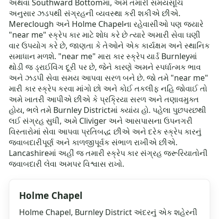
અથવા Southward Bottomમાં, અમે તમારી સમયસૂચિ
અનુસાર ઝડપથી સંગ્રહની વ્યવસ્થા કરી શકીએ છીએ.
Mereclough અને Holme Chapelના રહેવાસીઓ પણ જ્યારે
"near me" સ્ક્રેપ કાર માટે શોધ કરે છે ત્યારે અમારી સેવા ઘણી
વાર ઉપયોગ કરે છે, જાણતા કે તેઓને એક કાર્યક્ષમ અને સ્થાનિક
સમાધાન મળશે. "near me" મારા કાર સ્ક્રેપ યાર્ડ Burnleyમાં
થોડી જ ડ્રાઈવિંગ દૂરી પર છે, જેને કારણે અમને સ્પર્ધાત્મક ભાવ
અને ઝડપી સેવા સમય આપવા સરળ બને છે. જો તમે "near me"
મારી કાર સ્ક્રેપ કરવા માંગો છો અને કોઈ તકલીફ નહિ જોવાઈ તો
અમે ખાતરી આપીએ છીએ કે પ્રક્રિયા સરળ અને તણાવમુક્ત
હોય, ભલે તમે Burnley Districtમાં ક્યાંય હો. પહેલા પુછપરછથી
લઈ સંગ્રહ સુધી, અમે Cliviger અને આસપાસના ઉપનગરી
વિસ્તારોમાં સેવા આપવા પ્રતિબદ્ધ છીએ અને દરેક સ્ક્રેપ કારનું
જવાબદારીપૂર્ણ અને કાળજીપૂર્વક સંભાળ રાખીએ છીએ.
Lancashireમાં અહીં જ તમારી સ્ક્રેપ કાર સંગ્રહ જરૂરિયાતોની
જવાબદારી લેવા અમપર વિશ્વાસ રાખો.
Holme Chapel
Holme Chapel, Burnley District અંદરનું એક શહેરની