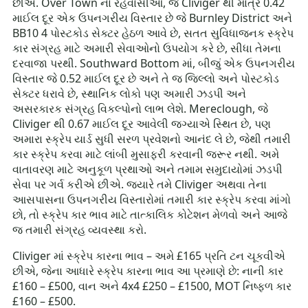
છીએ. Over Town ના રહેવાસીઓ, જે Cliviger થી માત્ર 0.42
માઈલ દૂર એક ઉપનગરીય વિસ્તાર છે જે Burnley District અને
BB10 4 પોસ્ટકોડ સેક્ટર હેઠળ આવે છે, સતત સુવિધાજનક સ્ક્રેપ
કાર સંગ્રહ માટે અમારી સેવાઓનો ઉપયોગ કરે છે, સીધા તેમના
દરવાજા પરથી. Southward Bottom માં, બીજું એક ઉપનગરીય
વિસ્તાર જે 0.52 માઈલ દૂર છે અને તે જ જિલ્લો અને પોસ્ટકોડ
સેક્ટર ધરાવે છે, સ્થાનિક લોકો પણ અમારી ઝડપી અને
અસરકારક સંગ્રહ વિકલ્પોનો લાભ લેશે. Mereclough, જે
Cliviger થી 0.67 માઈલ દૂર આવેલી જગ્યાએ સ્થિત છે, પણ
અમારા સ્ક્રેપ યાર્ડ સુધી સરળ પ્રવેશનો આનંદ લે છે, જેથી તમારી
કાર સ્ક્રેપ કરવા માટે લાંબી મુસાફરી કરવાની જરૂર નથી. અમે
વાતાવરણ માટે અનુકૂળ પ્રથાઓ અને તમામ સમુદાયોમાં ઝડપી
સેવા પર ગર્વ કરીએ છીએ. જ્યારે તમે Cliviger અથવા તેના
આસપાસના ઉપનગરીય વિસ્તારોમાં તમારી કાર સ્ક્રેપ કરવા માંગો
છો, તો સ્ક્રેપ કાર ભાવ માટે તાત્કાલિક કોટેશન મેળવો અને આજે
જ તમારી સંગ્રહ વ્યવસ્થા કરો.
Cliviger માં સ્ક્રેપ કારના ભાવ – અમે £165 પ્રતિ ટન ચૂકવીએ
છીએ, જેના આધારે સ્ક્રેપ કારના ભાવ આ પ્રમાણે છે: નાની કાર
£160 – £500, વાન અને 4x4 £250 – £1500, MOT નિષ્ફળ કાર
£160 – £500.