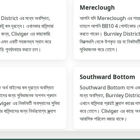
Mereclough
strict এর মধ্যে অবস্থিত,
আপনি যদি Mereclough এর শহরতলির
কম দূরত্বে। এখানকার বাসিন্দারা
তাহলে আপনি BB10 4 পোস্টকোড সেক্টরে
াশনের জন্য, Cliviger এর কাছাকাছি
করতে পারেন। Burnley District এর 
এমন একটি সহজলভ্য স্থান করে
বিকল্পগুলি থেকে উপকৃত হয় যা নিকটবর্ত
ি পুনর্ব্যবহার করতে চান।
সুবিধাজনক করে তোলে।
Southward Bottom
ধ মাইলের কম দূরত্বে অবস্থিত
Southward Bottom হলো একটি শান্
ছে তাদের জন্য সুবিধাজনক অপশন প্রদান
মধ্যে অবস্থিত, Burnley District
ger এর নিকটবর্তী অবস্থানের সুবিধা
এখানে বাসিন্দারা প্রায়ই স্ক্র্যাপ কার
সিন্দাদের জন্য নির্ভরযোগ্য স্ক্র্যাপ
করে তোলে। Cliviger এর কাছে অবস্থা
আবাসিক পরিবেশ বজায় থাকে।