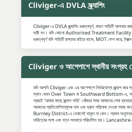
Cliviger-এ DVLA স্ক্র্যাপিং
Cliviger-এ DVLA স্ক্র্যাপিং গুরুত্বপূর্ণ, কারণ গাড়িটি আপনা
দায়ী নন। যদি কোনো Authorised Treatment Facility থেকে C
গুরুত্বপূর্ণ যদি গাড়িটি রাস্তার বাইরে থাকে, MOT ফেল করে, ট্যাক্স
Cliviger ও আশেপাশে স্থানীয় সংগ্রহ স
যদি আপনি Cliviger এবং এর আশেপাশে নির্ভরযোগ্য স্ক্র্যাপ কার 
স্থান যেমন Over Town বা Southward Bottom-এ, আমরা আপ
প্রায়ই 'আমার কাছে স্ক্র্যাপ গাড়ি' খোঁজার সময় আমাদের সেবা ব্যব
আমাদের প্রতিযোগিতামূলক দাম এবং দ্রুত পরিষেবা দেওয়া সহজ করে 
Burnley District-এ যেখানেই থাকুন না কেন। প্রথম অনুসন্ধান থে
দায়িত্বের সঙ্গে এবং যত্ন সহকারে পরিচালিত হয়। Lancashire-এ 