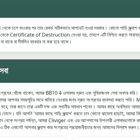
র কাছ থেকে চলে যাওয়ার পর তার রেকর্ড সঠিকভাবে আপডেট হওয়া দরকার। কোনো গাড়ি স্ক্র্
ertificate of Destruction দেওয়া হয়, তাহলে এটি নিশ্চিত করতে সাহায্য করে য
 না থাকে বা দীর্ঘদিন ব্যবহার না করা হয়ে থাকে।
েবা
সংগ্রহের খোঁজে থাকেন, আমরা BB10 4 এলাকায় দ্রুত এবং সুবিধাজনক সেবা অফার করি। আপন
নার সময়সূচির সাথে মানিয়ে নেওয়ার জন্য দ্রুত সংগ্রহের ব্যবস্থা করতে প
হার করে, তারা জানে তারা একটি দক্ষ এবং স্থানীয় সমাধান পাবেন। আমার কাছে অবস্থিত আমাদের
তোলে। যদি আপনি 'আমার কাছে গাড়ি স্ক্র্যাপ' করতে চান কোনো ঝামেলা ছাড়াই, আমরা নিশ্
কে সংগ্রহ পর্যন্ত, আমরা Cliviger এবং এর আশেপাশের উপনগরী এলাকাগুলোকে কাভার করতে 
ঠিক এখানেই আপনার স্ক্র্যাপ কার সংগ্রহের প্রয়োজনীয়তার জন্য আমাদের বিশ্বাস করুন।