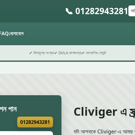
📞 01282943281
গাড়
পোস
ফর্ম 
FAQ
যোগাযোগ
✔ বিনামূল্যে সংগ্রহ
✔ DVLA কাগজপত্র
✔ তাৎক্ষণিক পেমেন্ট
Cliviger এ স্ক্
েশন পান
01282943281
যদি আপনাকে Cliviger-এ আমার গাড