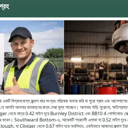
গ্রহ
একটি বিশ্বাসযোগ্য স্ক্র্যাপ কার সংগ্রহ পরিষেবা অফার করি যা পুরো গ্রাম এবং আশেপাশের 
 করে যে আপনি আপনার যানবাহনের জন্য সেরা মূল্য পাচ্ছেন। আপনার গাড়ি পুরোনো, ক্ষতিগ্রস
ger থেকে মাত্র 0.42 মাইল দূরে Burnley District এবং BB10 4 পোস্টকোড সেক্টরে
 ব্যবহার করেন। Southward Bottom-এ, আরেকটি শহরতলী এলাকা যা 0.52 মাইল দূরে একই
gh, যা Cliviger থেকে 0.67 মাইল দূরে অবস্থিত, একইভাবে আমাদের স্ক্র্যাপ ইয়ার্ড