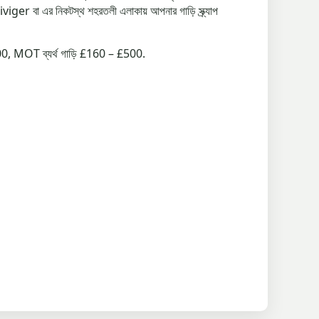
iviger বা এর নিকটস্থ শহরতলী এলাকায় আপনার গাড়ি স্ক্র্যাপ
£1500, MOT ব্যর্থ গাড়ি £160 – £500.