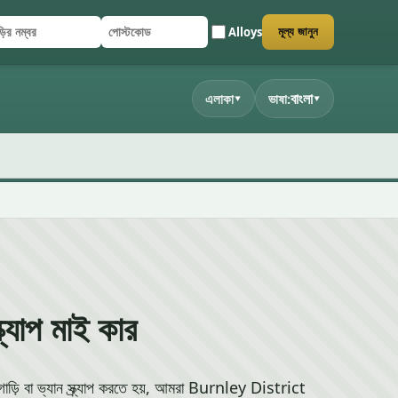
Alloys
মূল্য জানুন
ির নম্বর
্টকোড
জমা দিন
বাংলা
এলাকা
ভাষা:
▾
▾
র্যাপ মাই কার
়ি বা ভ্যান স্ক্র্যাপ করতে হয়, আমরা Burnley District