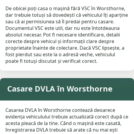
De obicei poți casa o mașină fără V5C în Worsthorne,
dar trebuie totuși să dovedești că vehiculul îți aparține
sau că ai permisiunea să îl predai pentru casare.
Documentul V5C este util, dar nu este întotdeauna
absolut necesar. Pot fi necesare identificare, detalii
corecte despre vehicul și informații clare despre
proprietate înainte de colectare. Dacă V5C lipsește, a
fost pierdut sau este la o adresă veche, vehiculul
poate fi totuși discutat și verificat corect.
Casare DVLA în Worsthorne
Casarea DVLA în Worsthorne contează deoarece
evidența vehiculului trebuie actualizată corect după ce
acesta pleacă de la tine. Când o mașină este casată,
înregistrarea DVLA trebuie să arate că nu mai ești