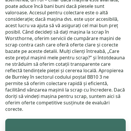
poate aduce încă bani buni dacă piesele sunt
valoroase. Accesul pentru colectare este o altă
considerație; dacă mașina dvs. este ușor accesibilă,
acest lucru va ajuta să vă asigurați cel mai bun preț
posibil. Când decideți să dați mașina la scrap în
Worsthorne, oferim servicii de cumpărare mașini de
scrap contra cash care oferă oferte clare și corecte
bazate pe aceste detalii. Mulți clienți întreabă, „Care
este prețul mașinii mele pentru scrap?” și întotdeauna
ne străduim să oferim cotații transparente care
reflectă tendințele pieței și cererea locală. Apropierea
de Burnley în sectorul codului poștal BB10 3 ne
permite să oferim colectare rapidă și eficientă,
facilitând vânzarea mașinii la scrap cu încredere. Dacă
doriți să vindeți mașina pentru scrap, suntem aici să
oferim oferte competitive susținute de evaluări
corecte.