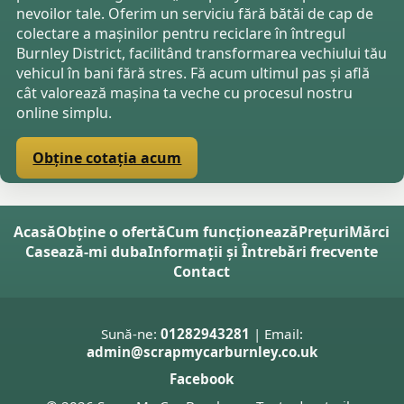
nevoilor tale. Oferim un serviciu fără bătăi de cap de
colectare a mașinilor pentru reciclare în întregul
Burnley District, facilitând transformarea vechiului tău
vehicul în bani fără stres. Fă acum ultimul pas și află
cât valorează mașina ta veche cu procesul nostru
online simplu.
Obține cotația acum
Acasă
Obține o ofertă
Cum funcționează
Prețuri
Mărci
Casează-mi duba
Informații și Întrebări frecvente
Contact
Sună-ne:
01282943281
| Email:
admin@scrapmycarburnley.co.uk
Facebook