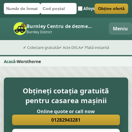
Alloys
Obține ofertă
Număr de înmatriculare
Cod poștal
Trimite formularul
Burnley Centru de dezmembrări auto
Meniu
Burnley District
✔ Colectare gratuită
✔ Acte DVLA
✔ Plată instantă
Acasă
Worsthorne
Obțineți cotația gratuită
pentru casarea mașinii
Online quote or call now
01282943281