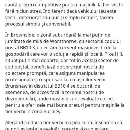
caută prețuri competitive pentru mașinile la fier vechi
fără niciun stres. Indiferent dacă vehiculul tău este
vechi, deteriorat sau pur și simplu nedorit, facem
procesul simplu și convenabil.
În Brownside, o zonă suburbană la mai puțin de
jumătate de milă de Worsthorne, cu sectorul codului
poștal BB10 3, colectăm frecvent mașini vechi de la
gospodării care vor o soluție rapidă și locală. Pike Hill,
situat puțin mai departe, dar tot în același sector de
cod poștal, beneficiază de serviciul nostru de
colectare promptă, care asigură manipularea
profesională și responsabilă a mașinilor vechi.
Brunshaw în districtul BB10 4 se bucură, de
asemenea, de acces facil la terenul nostru de
dezmembrări, unde mașinile sunt evaluate corect
pentru a oferi cele mai bune prețuri pentru mașinile la
fier vechi în zona Burnley.
Alegând să dai la fier vechi mașina la noi înseamnă că
te poți aștepta la evaluări corecte și o colectare