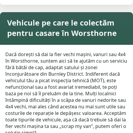
Vehicule pe care le colectăm
pentru casare în Worsthorne
Dacă dorești să dai la fier vechi mașini, vanuri sau 4x4
în Worsthorne, suntem aici să te ajutăm cu un serviciu
fără bătăi de cap, adaptat satului și zonei
înconjurătoare din Burnley District. Indiferent dacă
vehiculul tău a picat inspecția tehnică (MOT), este
nefuncțional sau a fost avariat iremediabil, te poți
baza pe noi să îl preluăm de la tine. Mulți localnici
întâmpină dificultăți în a scăpa de vanuri nedorite sau
4x4 vechi, mai ales când acestea nu mai sunt utile sau
costurile de reparație le depășesc valoarea. Acceptăm
toate tipurile de vehicule, așa că dacă trebuie să dai la
fier vechi mașina ta sau „scrap my van”, putem oferi o
soluție simplă.