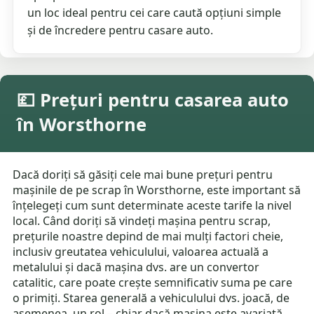
un loc ideal pentru cei care caută opțiuni simple
și de încredere pentru casare auto.
💷 Prețuri pentru casarea auto
în Worsthorne
Dacă doriți să găsiți cele mai bune prețuri pentru
mașinile de pe scrap în Worsthorne, este important să
înțelegeți cum sunt determinate aceste tarife la nivel
local. Când doriți să vindeți mașina pentru scrap,
prețurile noastre depind de mai mulți factori cheie,
inclusiv greutatea vehiculului, valoarea actuală a
metalului și dacă mașina dvs. are un convertor
catalitic, care poate crește semnificativ suma pe care
o primiți. Starea generală a vehiculului dvs. joacă, de
asemenea, un rol – chiar dacă mașina este avariată,