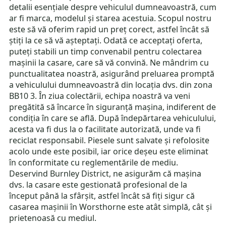
detalii esențiale despre vehiculul dumneavoastră, cum
ar fi marca, modelul și starea acestuia. Scopul nostru
este să vă oferim rapid un preț corect, astfel încât să
știți la ce să vă așteptați. Odată ce acceptați oferta,
puteți stabili un timp convenabil pentru colectarea
mașinii la casare, care să vă convină. Ne mândrim cu
punctualitatea noastră, asigurând preluarea promptă
a vehiculului dumneavoastră din locația dvs. din zona
BB10 3. În ziua colectării, echipa noastră va veni
pregătită să încarce în siguranță mașina, indiferent de
condiția în care se află. După îndepărtarea vehiculului,
acesta va fi dus la o facilitate autorizată, unde va fi
reciclat responsabil. Piesele sunt salvate și refolosite
acolo unde este posibil, iar orice deșeu este eliminat
în conformitate cu reglementările de mediu.
Deservind Burnley District, ne asigurăm că mașina
dvs. la casare este gestionată profesional de la
început până la sfârșit, astfel încât să fiți sigur că
casarea mașinii în Worsthorne este atât simplă, cât și
prietenoasă cu mediul.