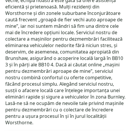
veche, echipa noastră este gata să ofere asistență
eficientă și prietenoasă. Mulți rezidenți din
Worsthorne și din zonele suburbane înconjurătoare
caută frecvent „groapă de fier vechi auto aproape de
mine”, iar noi suntem mândri să fim una dintre cele
mai de încredere opțiuni locale. Serviciul nostru de
colectare a mașinilor pentru dezmembrări facilitează
eliminarea vehiculelor nedorite fără niciun stres, și
deservim, de asemenea, comunitatea apropiată din
Brunshaw, asigurând o acoperire locală largă în BB10
3 și în părți ale BB10 4. Dacă ai căutat online „mașini
pentru dezmembrări aproape de mine”, serviciul
nostru combină confortul cu oferte competitive,
făcând procesul simplu. Alegând serviciul nostru,
susții o afacere locală care înțelege importanța unei
eliminări rapide și sigure a vehiculelor în zona Burnley.
Lasă-ne să ne ocupăm de nevoile tale privind mașinile
pentru dezmembrări cu o colectare de încredere
pentru a ușura procesul în și în jurul localității
Worsthorne.