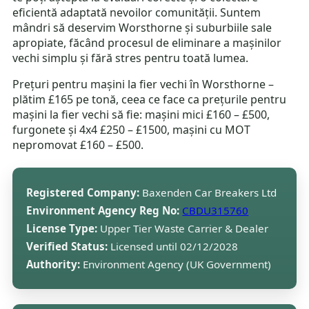
eficientă adaptată nevoilor comunității. Suntem
mândri să deservim Worsthorne și suburbiile sale
apropiate, făcând procesul de eliminare a mașinilor
vechi simplu și fără stres pentru toată lumea.
Prețuri pentru mașini la fier vechi în Worsthorne –
plătim £165 pe tonă, ceea ce face ca prețurile pentru
mașini la fier vechi să fie: mașini mici £160 – £500,
furgonete și 4x4 £250 – £1500, mașini cu MOT
nepromovat £160 – £500.
Registered Company:
Baxenden Car Breakers Ltd
Environment Agency Reg No:
CBDU315760
License Type:
Upper Tier Waste Carrier & Dealer
Verified Status:
Licensed until 02/12/2028
Authority:
Environment Agency (UK Government)